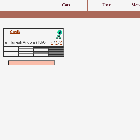
Cats
User
More
Cevik
:
:
:
:
Turkish Angora (TUA)
4
/
5
/
6
& :